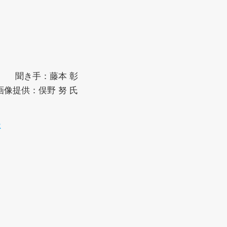
聞き手：藤本 彰
画像提供：俣野 努 氏
た