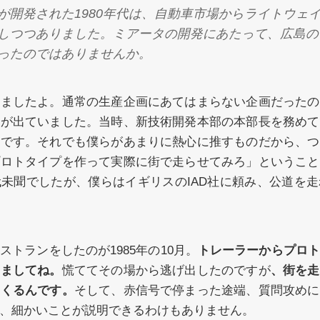
が開発された1980年代は、自動車市場からライトウェ
しつつありました。ミアータの開発にあたって、広島の
ったのではありませんか。
りましたよ。通常の生産企画にあてはまらない企画だったの
算が出ていました。当時、新技術開発本部の本部長を務めて
んです。それでも僕らがあまりに熱心に推すものだから、つ
プロトタイプを作って実際に街で走らせてみろ」ということ
未聞でしたが、僕らはイギリスのIAD社に頼み、公道を
トランをしたのが1985年の10月。
トレーラーからプロト
きましてね。
慌ててその場から逃げ出したのですが
、街を走
てくるんです。
そして、赤信号で停まった途端、質問攻めに
、細かいことが説明できるわけもありません。