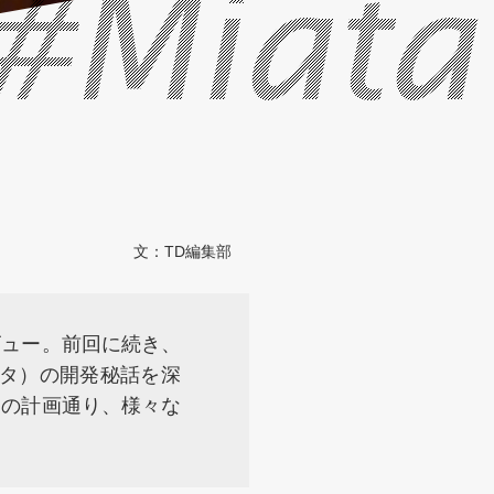
#Miata
文：
TD編集部
ビュー。前回に続き、
ータ）の開発秘話を深
氏の計画通り、様々な