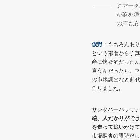
ミアータ
が姿を消
の声もあ
俣野
：もちろんあ
という部署から予
産に懐疑的だった
言うんだったら、
の市場調査など前代
作りました。
サンタバーバラでテス
端、人だかりがで
を走って追いかけ
市場調査の段階だし