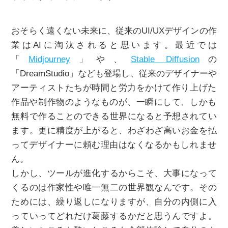
おそらく遠くない未来に、従来のUI/UXデザインの作
業はAIに淘汰されると思います。最近では
「
Midjourney
」や、
Stable Diffusion
の
「DreamStudio」なども登場し、従来のデザイナーや
アーティス
トたちが時間と労力をかけて作り上げた
作品や制作物のようなものが、一瞬にして、し
かも
無料で作ることのできる世界になると予想されてい
ます。更に精度が上がると、わざわざ高いお金を払
ってデザイナーに頼む
理由はなくなるかもしれませ
ん。
しかし、ツールが進化するからこそ、大事になって
くるのは作家性や唯一無二の世界観なんです。その
ためには、繰り返しになりますが、自分の内側に入
っていってどれだけ葛藤するかだと思うんですよ。