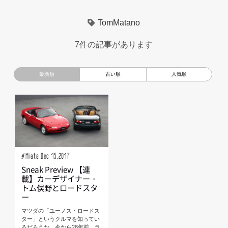
超小型モビリティ
美大生
UXデザイン
TomMatano
京都芸術大学
デザイナーというしごと
モノローグ
7件の記事があります
編集部トーク
TOYOTA
電動キックスクーター
CAR STYLING
未来の乗り物
ロードスター
Mazda
キッズデザイン
根津孝太
miata
TomMatano
#Miata Dec 15,2017
Sneak Preview 【連
載】カーデザイナー・
トム俣野とロードスタ
ー
マツダの「ユーノス・ロードス
ター」というクルマを知ってい
るだろうか。今から28年前、ラ