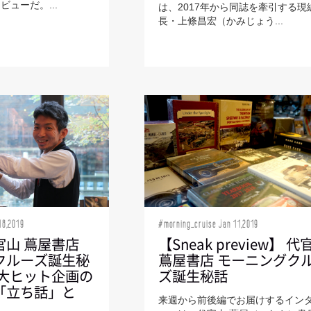
ューだ。...
は、2017年から同誌を牽引する現
長・上條昌宏（かみじょう...
18,2019
#morning_cruise Jan 11,2019
官山 蔦屋書店
【Sneak preview】 代
クルーズ誕生秘
蔦屋書店 モーニングク
 大ヒット企画の
ズ誕生秘話
「立ち話」と
来週から前後編でお届けするイン
」