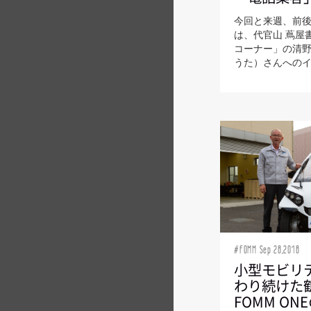
今回と来週、前
は、代官山 蔦屋
コーナー」の清
うた）さんへのイン
#FOMM Sep 28,2018
小型モビリ
わり続けた
FOMM ON