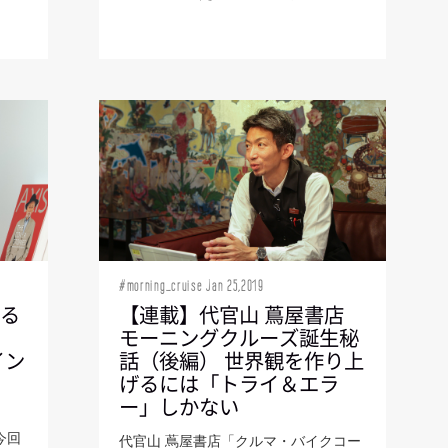
#morning_cruise Jan 25,2019
える
【連載】代官山 蔦屋書店
前
モーニングクルーズ誕生秘
イン
話（後編） 世界観を作り上
げるには「トライ＆エラ
ー」しかない
今回
代官山 蔦屋書店「クルマ・バイクコー