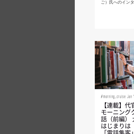
ご）氏へのインタビ
#morning_cruise Jan 
【連載】代
モーニング
話（前編）
はじまりは
「電話集客