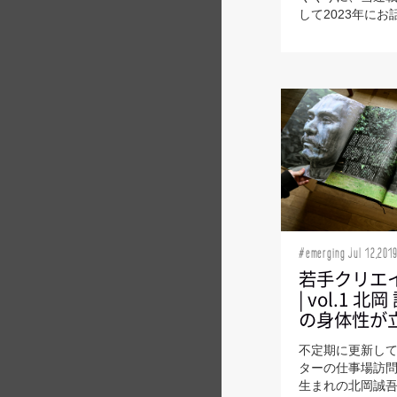
して2023年にお話.
#emerging Jul 12,201
若手クリエ
| vol.1 
の身体性が
不定期に更新し
ターの仕事場訪問
生まれの北岡誠