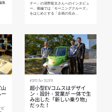
編集
ナー」の清野龍太さんへのインタビュ
ー。後編では「モーニングクルーズ」
をはじめとする「企画の生み...
#COMS Nov 30,2018
官山
超小型EVコムスはデザイ
ルー
ン・設計・営業が 一体で生
み出した「新しい乗り物」
だった！
タビ