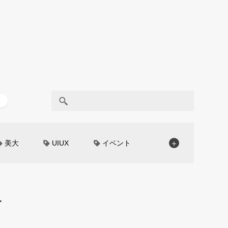
美大
UIUX
イベント
＋
京都芸術大学
OYOTA
電動キックスクーター
ー
キッズデザイン
根津孝太