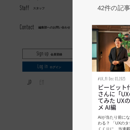
Staff
42件の記
スタッフ
miata
Contact
編集部へのお問い合わせ
Sign up
会員登録
Log in
ログイン
#UX_AI Dec 05,2025
JP
EN
ビービット
さんに「U
てみた UX
メ AI編
AIが当たり前に
わる？ 「UXの
くくりに、当連