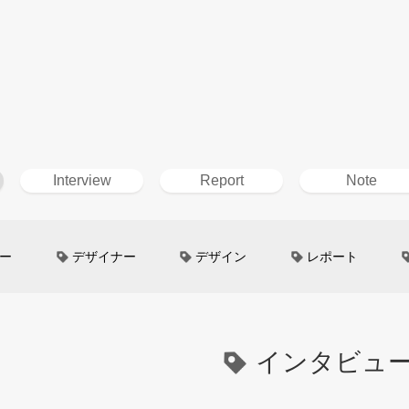
Interview
Report
Note
ー
デザイナー
デザイン
レポート
ン
超小型モビリティ
美大生
UXデザイン
というしごと
モノローグ
編集部トーク
T
インタビュ
ING
未来の乗り物
ロードスター
Mazda