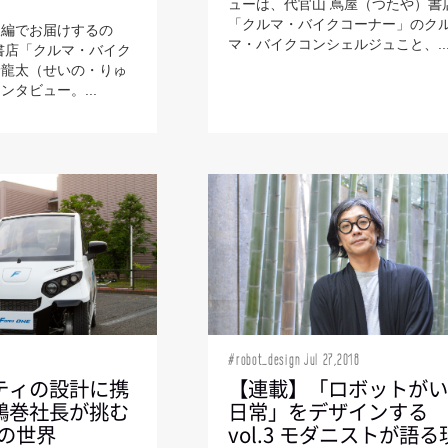
ューは、代官山 蔦屋（つたや）書
「クルマ・バイクコーナー」のク
後編でお届けするの
マ・バイクコンシェルジュこと、..
書店「クルマ・バイク
野龍太（せいの・りゅ
タビュー。...
#robot_design Jul 27,2018
ティの設計に携
【連載】「ロボットが
鶴巻社長が挑む
日常」をデザインする
Eの世界
vol.3 モダニストが語る