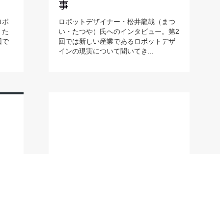
事
ロボ
ロボットデザイナー・松井龍哉（まつ
・た
い・たつや）氏へのインタビュー。第2
回で
回では新しい産業であるロボットデザ
インの現実について聞いてき...
#Font_design Jun 01,2018
ロボ
【連載】書体デザイナーが
ザイ
生み出す、究極の「ふつ