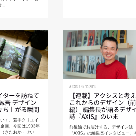
..
9
#AXIS Feb 15,2019
イターを訪ねて
【連載】アクシスと考
北岡 誠吾 デザイン
これからのデザイン（
立ち上がる瞬間
編） 編集長が語るデザ
誌『AXIS』のいま
ていく、若手クリエイ
企画。今回は1993年
前後編でお届けする、デザイン誌
吾（きたおか・せい
『AXIS』の編集長インタビュー。