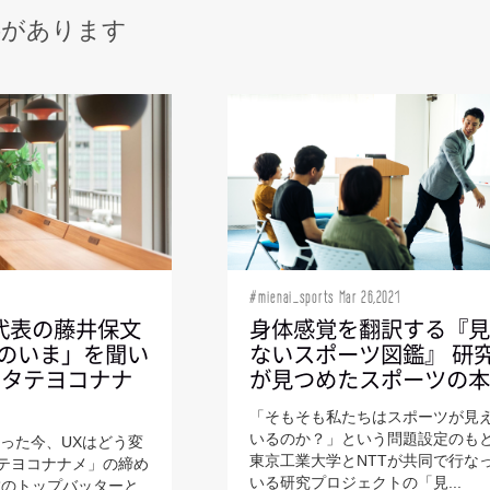
事があります
TomMatano
#mienai_sports Mar 26,2021
代表の藤井保文
身体感覚を翻訳する『
Xのいま」を聞い
ないスポーツ図鑑』 研
のタテヨコナナ
が見つめたスポーツの
「そもそも私たちはスポーツが見
いるのか？」という問題設定のも
なった今、UXはどう変
東京工業大学とNTTが共同で行な
タテヨコナナメ」の締め
いる研究プロジェクトの「見...
載のトップバッターと