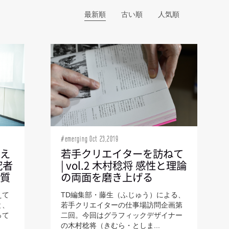
#emerging Oct 23,2019
見え
若手クリエイターを訪ねて
究者
| vol.2 木村稔将 感性と理論
本質
の両面を磨き上げる
えて
TD編集部・藤生（ふじゅう）による、
と、
若手クリエイターの仕事場訪問企画第
って
二回。今回はグラフィックデザイナー
の木村稔将（きむら・としま...