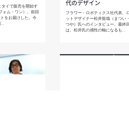
代のデザイン
いよタイで販売を開始す
E（フォム・ワン）。前回
フラワー・ロボティクス社代表、
ートをお届けした。今
ットデザイナー松井龍哉（まつい
..
つや）氏へのインタビュー。最終
は、松井氏の感性の軸になるも...
2018
#robot_design Jul 08,2018
ロボットがいる
【Sneak Preview】 「
ザインする
ットがいる日常」をデ