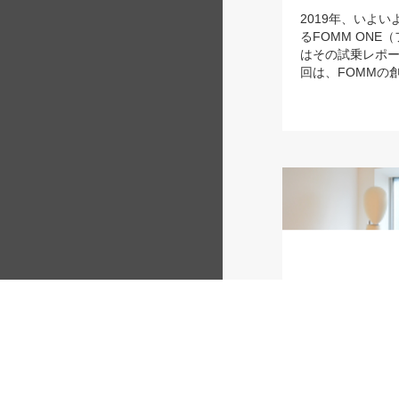
2019年、いよ
るFOMM ON
はその試乗レポ
回は、FOMMの創.
#robot_design Jul 13,
【連載】「
日常」をデ