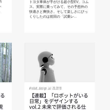
店
トヨタ車体が手がける超小型EV、コム
ル
ス。実際に乗ってみて、その予想外の
.
快適さと爽快さ、そして楽しさにびっ
くりしたのは前回の「試乗レ...
#robot_design Jul 20,2018
いる
【連載】「ロボットがいる
日常」をデザインする
現
vol.2 未来で評価される仕