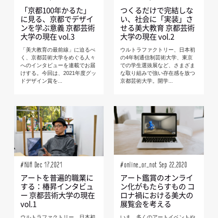
「京都100年かるた」
つくるだけで完結しな
に見る、京都でデザイ
い、社会に「実装」さ
ンを学ぶ意義 京都芸術
せる美大教育 京都芸術
大学の現在 vol.3
大学の現在 vol.2
「美大教育の最前線」に迫るべ
ウルトラファクトリー、日本初
く、京都芸術大学をめぐる人々
の4年制通信制芸術大学、東京
へのインタビューを連載でお届
での学生選抜展など、さまざま
けする。今回は、2021年度グッ
な取り組みで強い存在感を放つ
ドデザイン賞を...
京都芸術大学。開学...
#KUA Dec 17,2021
#online_or_not Sep 22,2020
アートを普遍的職業に
アート鑑賞のオンライ
する：椿昇インタビュ
ン化がもたらすもの コ
ー 京都芸術大学の現在
ロナ禍における美大の
vol.1
展覧会を考える
ウルトラファクトリー、日本初
いま、多くのアートイベントや