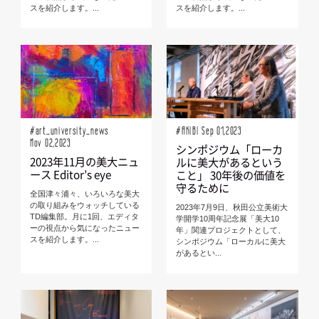
スを紹介します。...
スを紹介します。...
#art_university_news
#AKIBI Sep 01,2023
Nov 02,2023
シンポジウム「ローカ
2023年11月の美大ニュ
ルに美大があるという
ース Editor’s eye
こと」 30年後の価値を
守るために
全国津々浦々、いろいろな美大
の取り組みをウォッチしている
2023年7月9日、秋田公立美術大
TD編集部。月に1回、エディタ
学開学10周年記念展「美大10
ーの視点から気になったニュー
年」関連プロジェクトとして、
スを紹介します。...
シンポジウム「ローカルに美大
があるとい...