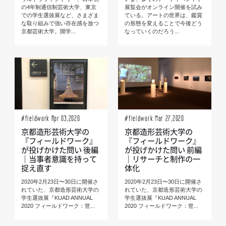
の4年制通信制芸術大学、東京
展覧会がオンライン開催を試み
での学生選抜展など、さまざま
ている。アートの世界は、鑑賞
な取り組みで強い存在感を放つ
の形態を変えることで今後どう
京都芸術大学。開学...
なっていくのだろう...
#fieldwork Apr 03,2020
#fieldwork Mar 27,2020
京都造形芸術大学の
京都造形芸術大学の
『フィールドワーク』
『フィールドワーク』
が投げかけた問い 後編
が投げかけた問い 前編
｜当事者意識を持って
｜リサーチと制作の一
捉え直す
体化
2020年2月23日〜30日に開催さ
2020年2月23日〜30日に開催さ
れていた、京都造形芸術大学の
れていた、京都造形芸術大学の
学生選抜展『KUAD ANNUAL
学生選抜展『KUAD ANNUAL
2020 フィールドワーク：世...
2020 フィールドワーク：世...