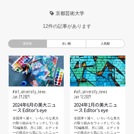
超小型モビリティ
美大生
UXデザイン
京都芸術大学
京都芸術大学
デザイナーというしごと
モノローグ
12件の記事があります
編集部トーク
TOYOTA
電動キックスクーター
CAR STYLING
未来の乗り物
ロードスター
Mazda
キッズデザイン
根津孝太
miata
TomMatano
#art_university_news
#art_university_news
Jun 24,2024
Jan 12,2024
2024年6月の美大ニュ
2024年1月の美大ニュ
ース Editor’s eye
ース Editor’s eye
全国津々浦々、いろいろな美大
全国津々浦々、いろいろな美大
の取り組みをウォッチしている
の取り組みをウォッチしている
TD編集部。月に1回、エディタ
TD編集部。月に1回、エディタ
ーの視点から気になったニュー
ーの視点から気になったニュー