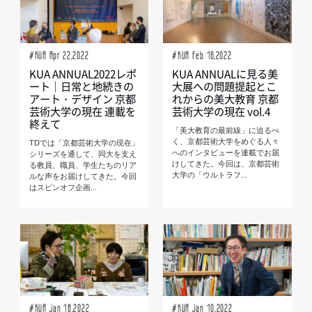
#KUA Apr 22,2022
#KUA Feb 16,2022
KUA ANNUAL2022レポ
KUA ANNUALに見る美
ート｜日常と地続きの
大展への問題提起とこ
アート・デザイン 京都
れからの美大教育 京都
芸術大学の現在 連載を
芸術大学の現在 vol.4
終えて
「美大教育の最前線」に迫るべ
く、京都芸術大学をめぐる人々
TDでは「京都芸術大学の現在」
へのインタビューを連載でお届
シリーズを通して、同大を支え
けしてきた。今回は、京都芸術
る教員、職員、学生たちのリア
大学の「ウルトラフ...
ルな声をお届けしてきた。今回
はスピンオフ企画...
#KUA Jan 18,2022
#KUA Jan 10,2022